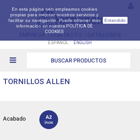
En esta página web empleamos cookies
propias para mejorar nuestros servicios y
facilitar su navegación. Puede obtener más
Entendido
información en nuestra
POLÍTICA DE
COOKIES
EMPRESA
CONTACTO
CATÁLOGOS
ESPAÑOL
ENGLISH
TORNILLOS ALLEN
Acabado