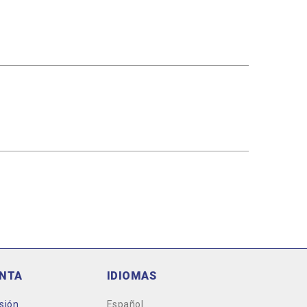
ENTA
IDIOMAS
esión
Español