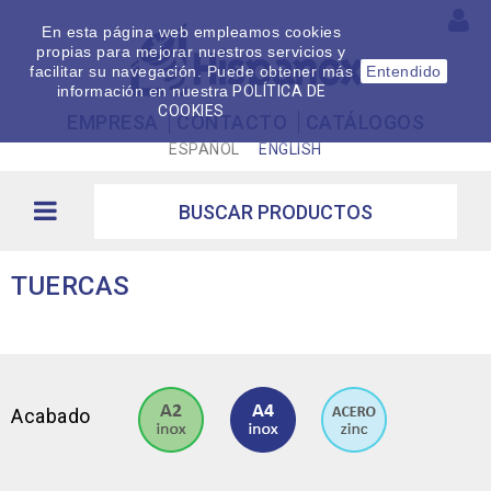
En esta página web empleamos cookies
propias para mejorar nuestros servicios y
facilitar su navegación. Puede obtener más
Entendido
información en nuestra
POLÍTICA DE
COOKIES
EMPRESA
CONTACTO
CATÁLOGOS
ESPAÑOL
ENGLISH
TUERCAS
Acabado