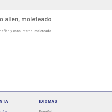
o allen, moleteado
haflán y cono interno, moleteado
ENTA
IDIOMAS
esión
Español